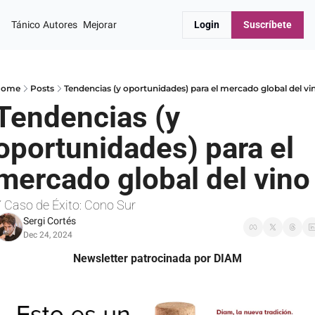
Tánico
Autores
Mejorar
Login
Suscríbete
ome
Posts
Tendencias (y oportunidades) para el mercado global del vi
Tendencias (y 
oportunidades) para el 
mercado global del vino
 Caso de Éxito: Cono Sur
Sergi Cortés
Dec 24, 2024
Newsletter patrocinada por DIAM