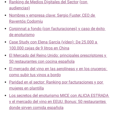
Ranking de Medios Digitales del Sector
(con 
audiencias)
Nombres y empresa clave: Sergio Fuster, CEO de 
Raventós Codorníu
Corpinnat a fondo (con facturaciones) y caso de éxito 
de enoturismo
Case Study con Elena García (vídeo): De 25.000 a 
100.000 cajas de 9 litros en China
El Mercado del Reino Unido: principales prescriptores y 
50 restaurantes con cocina española
El mercado del vino en las aerolíneas y en los cruceros: 
como subir tus vinos a bordo
Paridad en el sector: Ranking por facturaciones y por 
mujeres en plantilla
Los secretos del enoturismo MICE con ALICIA ESTRADA 
y el mercado del vino en EEUU. Bonus: 50 restaurantes 
donde sirven comida española