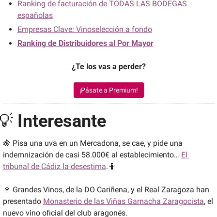
Ranking de facturación de TODAS LAS BODEGAS 
españolas
Empresas Clave: Vinoselección a fondo
Ranking de Distribuidores al Por Mayor
¿Te los vas a perder?
¡Pásate a Premium!
💡
Interesante
🍇
 Pisa una uva en un Mercadona, se cae, y pide una 
indemnización de casi 58.000€ al establecimiento… 
El 
tribunal de Cádiz la desestima
.
🤷
🍷
 Grandes Vinos, de la DO Cariñena, y el Real Zaragoza han 
presentado 
Monasterio de las Viñas Garnacha Zaragocista
, el 
nuevo vino oficial del club aragonés.