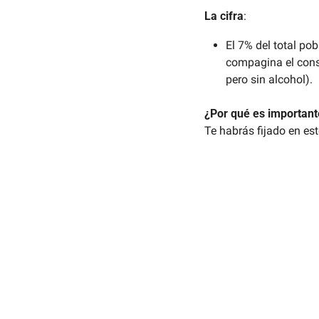
La cifra
: 
El 7% del total p
compagina el cons
pero sin alcohol).
¿Por qué es important
Te habrás fijado en es