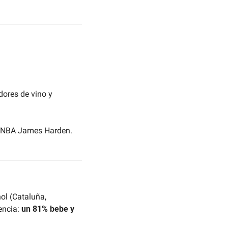
ores de vino y 
la NBA James Harden.
ol (Cataluña, 
ncia: 
un 81% bebe y 