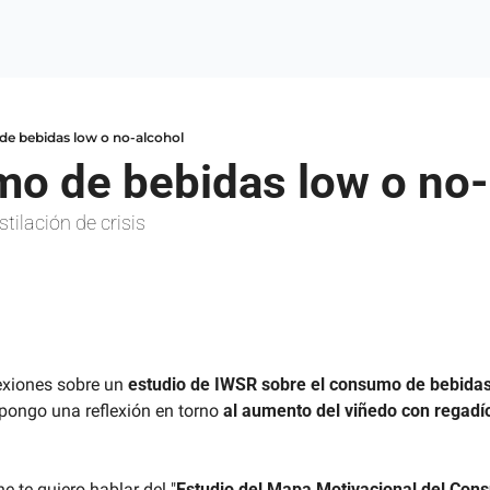
de bebidas low o no-alcohol
mo de bebidas low o no-
tilación de crisis
exiones sobre un 
estudio de IWSR sobre el consumo de bebidas
pongo una reflexión en torno 
al aumento del viñedo con regadío
 te quiero hablar del "
Estudio del Mapa Motivacional del Con