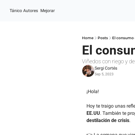
Tánico
Autores
Mejorar
Home
Posts
El consumo 
El consu
Viñedos con riego y des
Sergi Cortés
Sep 5, 2023
¡Hola!
Hoy te traigo unas refl
EE.UU
. También te pro
destilación de crisis
. 
👉 La semana que viene