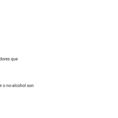
dores que 
w
 o no-alcohol son 