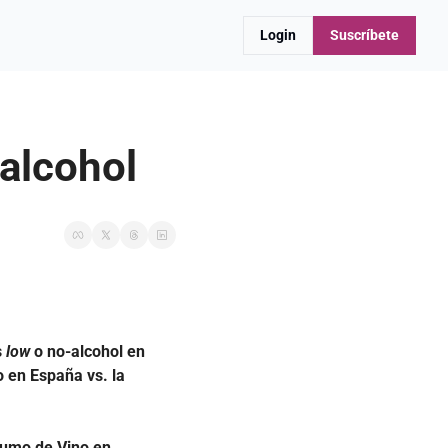
Login
Suscríbete
alcohol
 
low 
o no-alcohol en 
 en España vs. la 
sumo de Vino
en 