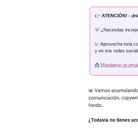
👉 
ATENCIÓN! - ¡Ini
💡
 ¿Necesitas incorpo
📈
 Aprovecha esta com
y en mis redes social
📩
Mándame un emai
📊
 Vamos acumulando
comunicación, 
copywri
fondo… 
¿Todavía no tienes ac