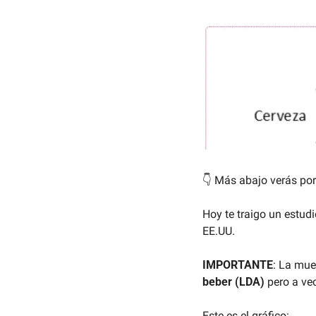
👇 Más abajo verás por
Hoy te traigo un estud
EE.UU.
IMPORTANTE
: La mue
beber (LDA)
 pero a ve
Este es el gráfico: