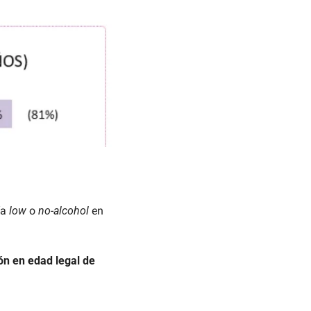
a 
low 
o 
no-alcohol
 en 
ón en edad legal de 