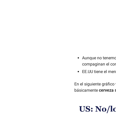
Aunque no tenemos
compaginan el con
EE.UU tiene el men
En el siguiente gráfico
básicamente 
cerveza s