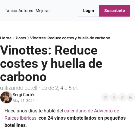
Tánico
Autores
Mejorar
Login
Suscríbete
Home
Posts
Vinottes: Reduce costes y huella de carbono
Vinottes: Reduce 
costes y huella de 
carbono 
utilizando botellines de 2, 4 o 5 cl.
Sergi Cortés
May 21, 2024
Hace unos días te hablé del 
calendario de Adviento de 
Raíces Ibéricas
, 
con 24 vinos embotellados en pequeños 
botellines
.