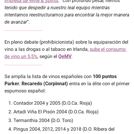
impresa de Wine & Spirits
. “
Con profundo pesar, hemos 
tenido que despedir a nuestro leal equipo mientras 
intentamos reestructurarnos para encontrar la mejor manera 
de avanzar
”.
En pleno debate (prohibicionista) sobre la equiparación del 
vino a las drogas o al tabaco en Irlanda, 
sube el consumo 
de vino un 5,5%
, según el 
OeMV
.
Se amplía la lista de vinos españoles con 
100 puntos 
Parker. Recaredo (Corpinnat) 
entra en la élite con el primer 
espumoso español:
Contador 2004 y 2005 (D.O.Ca. Rioja)
Artadi Viña El Pisón 2004 (D.O.Ca. Rioja)
Termanthia 2004 (D.O. Toro)
Pingus 2004, 2012, 2014 y 2018 (D.O. Ribera del 