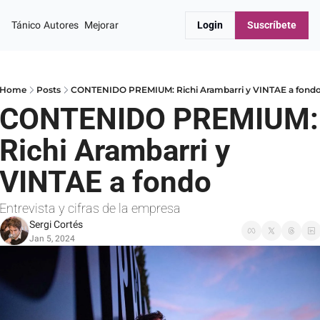
Tánico
Autores
Mejorar
Login
Suscríbete
Home
Posts
CONTENIDO PREMIUM: Richi Arambarri y VINTAE a fond
CONTENIDO PREMIUM: 
Richi Arambarri y 
VINTAE a fondo
Entrevista y cifras de la empresa
Sergi Cortés
Jan 5, 2024