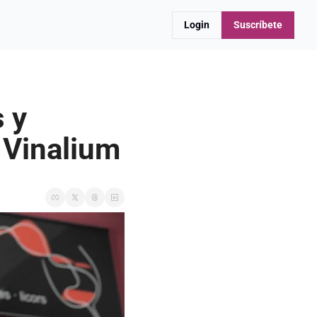
Login
Suscríbete
y 
 Vinalium