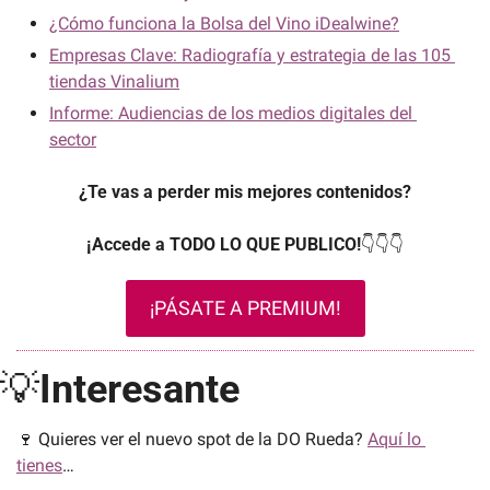
¿Cómo funciona la Bolsa del Vino iDealwine?
Empresas Clave: Radiografía y estrategia de las 105 
tiendas Vinalium
Informe: Audiencias de los medios digitales del 
sector
¿Te vas a perder mis mejores contenidos?
¡Accede a TODO LO QUE PUBLICO!
👇👇👇
¡PÁSATE A PREMIUM!
💡
Interesante
🍷
 Quieres ver el nuevo spot de la DO Rueda? 
Aquí lo 
tienes
…