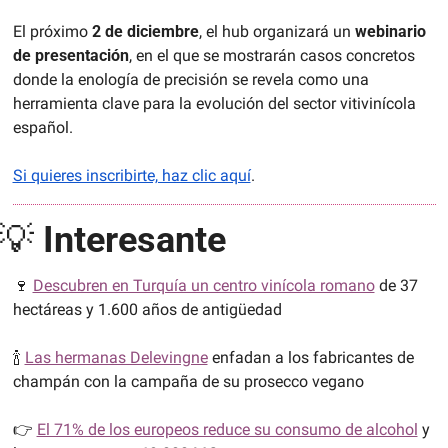
El próximo 
2 de diciembre
, el hub organizará un 
webinario 
de presentación
, en el que se mostrarán casos concretos 
donde la enología de precisión se revela como una 
herramienta clave para la evolución del sector vitivinícola 
español. 
Si quieres inscribirte, haz clic aquí
.
💡
Interesante
🍷
Descubren en Turquía un centro vinícola romano
 de 37 
hectáreas y 1.600 años de antigüedad
🍾
Las hermanas Delevingne
 enfadan a los fabricantes de 
champán con la campaña de su prosecco vegano
👉 
El 71% de los europeos reduce su consumo de alcohol
 y 