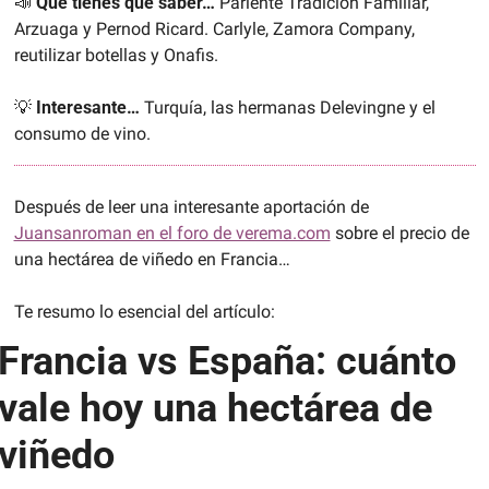
📣
Qué tienes que saber…
 Pariente Tradición Familiar, 
Arzuaga y Pernod Ricard. Carlyle, Zamora Company, 
reutilizar botellas y Onafis.
💡
Interesante… 
Turquía, las hermanas Delevingne y el 
consumo de vino.
Después de leer una interesante aportación de 
Juansanroman en el foro de verema.com
 sobre el precio de 
una hectárea de viñedo en Francia… 
Te resumo lo esencial del artículo:
Francia vs España: cuánto 
vale hoy una hectárea de 
viñedo 