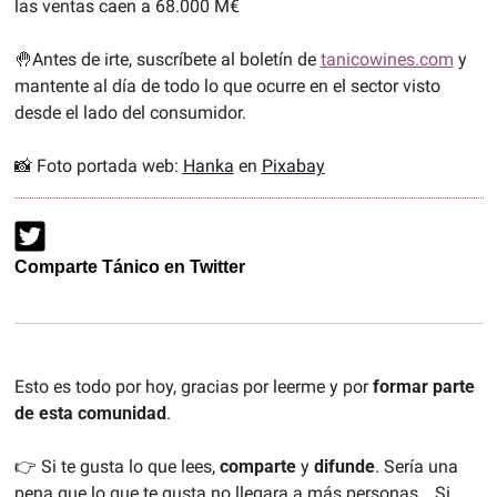
las ventas caen a 68.000 M€
🤚
Antes de irte, suscríbete al boletín de 
tanicowines.com
 y 
mantente al día de todo lo que ocurre en el sector visto 
desde el lado del consumidor.
📸
 Foto portada web:
Hanka
en
Pixabay
Comparte Tánico en Twitter
Esto es todo por hoy, gracias por leerme y por 
formar parte 
de esta comunidad
. 
👉 Si te gusta lo que lees, 
comparte 
y 
difunde
. Sería una 
pena que lo que te gusta no llegara a más personas… Si 