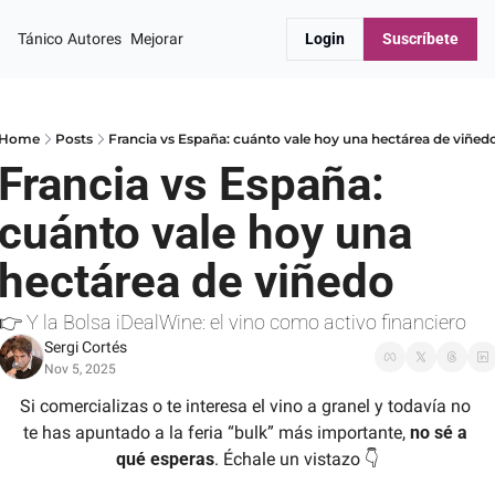
Tánico
Autores
Mejorar
Login
Suscríbete
Home
Posts
Francia vs España: cuánto vale hoy una hectárea de viñed
Francia vs España: 
cuánto vale hoy una 
hectárea de viñedo
👉 Y la Bolsa iDealWine: el vino como activo financiero
Sergi Cortés
Nov 5, 2025
Si comercializas o te interesa el vino a granel y todavía no 
te has apuntado a la feria “bulk” más importante, 
no sé a 
qué esperas
. Échale un vistazo 👇