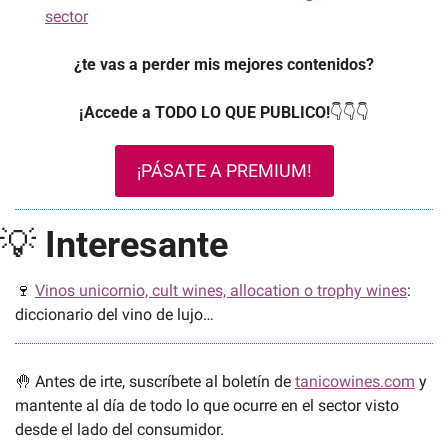
sector
¿te vas a perder mis mejores contenidos?
¡Accede a TODO LO QUE PUBLICO!
👇👇👇
¡PÁSATE A PREMIUM!
💡
Interesante
🍷
Vinos unicornio, cult wines, allocation o trophy wines
: 
diccionario del vino de lujo…
🤚
 Antes de irte, suscríbete al boletín de 
tanicowines.com
 y 
mantente al día de todo lo que ocurre en el sector visto 
desde el lado del consumidor.